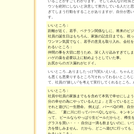
いることがすごくわかります。 そしてみんなの社長
ウソを絶対にしないと決意して努力している人だと思
ぎてしまう行動をすることがありますが、自分が悪い
す。
いいところ：
距離が近く、若手、ベテラン関係なしに、将来のビジ
社員の誕生日はもちろん、家族の記念日までも、祝っ
ワンマン気質でなく、若手の意見も取り入れ、会社を
わるいところ：
仲間の事を大切に想うため、深く入り込みすぎてしま
ハゲの薬を必要以上に勧めようとしていた事。
お尻からのガス漏れがヒドイ。
いいところ...ありましたっけ?(笑)いえいえ、ちゃ
も悪くも悪乗りするところ?(それってわるいところじゃ
て、社員の“嬉しい”を考えて実行してくれるところ
いいところ：
社員や社員の家族までもを含めて本気で幸せにしよう
分の幸せの為にやっているんだよ」と言っているとこ
それと遊びに一生懸命。 例えば、バーベQの時、自
為に、 「夏に川に行ってバーベQしながら、キンキン
って、 ビールならやっぱり生ビールだからと、樽生
グラスを買い・・・ 自分は一滴も飲まないのに、い
力を惜しみません。 だから、どこへ遊びに行っても
わるいところ：