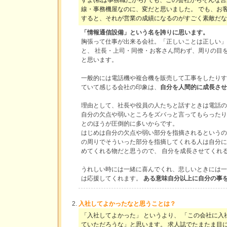
線・事務機屋なのに、変だと思いました。 でも、お客
すると、それが営業の成績になるのがすごく素敵だな
「情報通信設備」という名を誇りに思います。
胸張って仕事が出来る会社。「正しいことは正しい」
と、 社長・上司・同僚・お客さん問わず、周りの目
と思います。
一般的には電話機や複合機を販売して工事をしたりす
ていて感じる会社の印象は、
自分を人間的に成長させ
理由として、社長や役員の人たちと話すときは電話の
自分の欠点や弱いところをズバっと言ってもらったり
とのほうが圧倒的に多いからです。
はじめは自分の欠点や弱い部分を指摘されるというの
の周りでそういった部分を指摘してくれる人は自分に
めてくれる物だと思うので、 自分を成長させてくれ
うれしい時には一緒に喜んでくれ、悲しいときには一
は応援してくれます。
ある意味自分以上に自分の事
入社してよかったなと思うことは？
「入社してよかった」 というより、 「この会社に
ていただろうな」と思います。 求人誌でたまたま目