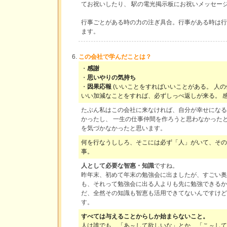
てお祝いしたり、 駅の電光掲示板にお祝いメッセー
行事ごとがある時の力の注ぎ具合。行事がある時は行
ます。
この会社で学んだことは？
・
感謝
・
思いやりの気持ち
・
因果応報
(いいことをすればいいことがある。 人
いい加減なことをすれば、必ずしっぺ返しが来る。 
たぶん私はこの会社に来なければ、自分が幸せになる
かったし、 一生の仕事仲間を作ろうと思わなかった
を気づかなかったと思います。
何を行なうししろ、そこには必ず「人」がいて、その
事。
人として必要な智惠・知識
ですね。
昨年末、初めて年末の勉強会に出ましたが、すごい奥
も、それって勉強会に出る人よりも先に勉強できるか
だ、全然その知識も智恵も活用できてないんですけど
す。
すべては与えることからしか始まらないこと。
人は誰でも、「あ～して欲しいな」とか、「こ～して