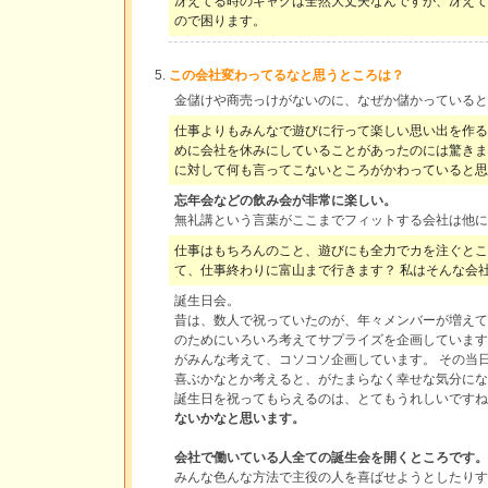
冴えてる時のギャグは全然大丈夫なんですが、冴えて
ので困ります。
この会社変わってるなと思うところは？
金儲けや商売っけがないのに、なぜか儲かっていると
仕事よりもみんなで遊びに行って楽しい思い出を作る
めに会社を休みにしていることがあったのには驚きま
に対して何も言ってこないところがかわっていると思
忘年会などの飲み会が非常に楽しい。
無礼講という言葉がここまでフィットする会社は他に
仕事はもちろんのこと、遊びにも全力でカを注ぐとこ
て、仕事終わりに富山まで行きます？ 私はそんな会社
誕生日会。
昔は、数人で祝っていたのが、年々メンバーが増えて
のためにいろいろ考えてサプライズを企画しています
がみんな考えて、コソコソ企画しています。 その当
喜ぶかなとか考えると、がたまらなく幸せな気分にな
誕生日を祝ってもらえるのは、とてもうれしいです
ないかなと思います。
会社で働いている人全ての誕生会を開くところです。
みんな色んな方法で主役の人を喜ばせようとしたりす