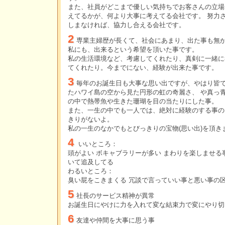
また、社員がどこまで優しい気持ちでお客さんの立場
えてるかが、何より大事に考えてる会社です。 努力
しまなければ、協力し合える会社です。
2
専業主婦歴が長くて、社会にあまり、出た事も無
私にも、出来るという希望を頂いた事です。
私の生活環境など、考慮してくれたり、真剣に一緒に
てくれたり。今までにない、経験が出来た事です。
3
毎年のお誕生日も大事な思い出ですが、やはり皆
たハワイ島の空から見た円形の虹の奇麗さ、 や真っ
の中で熱帯魚や生きた珊瑚を目の当たりにした事。
また、一生の中でも一人では、絶対に経験のする事の
きりがないよ。
私の一生のなかでもとびっきりの宝物(思い出)を頂き
4
いいところ：
頭がよい ボキャブラリーが多い まわりを楽しませる
いて追及してる
わるいところ：
臭い屁をこきまくる 冗談で言っていい事と悪い事の
5
社長のサービス精神が異常
お誕生日にやけに力を入れて変な結束力で変にやり切
6
友達や仲間を大事に思う事