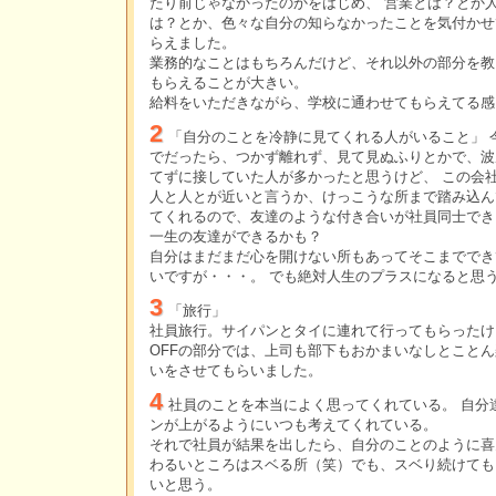
たり前じゃなかったのかをはじめ、 営業とは？とか
は？とか、色々な自分の知らなかったことを気付かせ
らえました。
業務的なことはもちろんだけど、それ以外の部分を教
もらえることが大きい。
給料をいただきながら、学校に通わせてもらえてる感
2
「自分のことを冷静に見てくれる人がいること」 
でだったら、つかず離れず、見て見ぬふりとかで、波
てずに接していた人が多かったと思うけど、 この会
人と人とが近いと言うか、けっこうな所まで踏み込ん
てくれるので、友達のような付き合いが社員同士でき
一生の友達ができるかも？
自分はまだまだ心を開けない所もあってそこまででき
いですが・・・。 でも絶対人生のプラスになると思
3
「旅行」
社員旅行。サイパンとタイに連れて行ってもらったけど
OFFの部分では、上司も部下もおかまいなしとことん
いをさせてもらいました。
4
社員のことを本当によく思ってくれている。 自分
ンが上がるようにいつも考えてくれている。
それで社員が結果を出したら、自分のことのように喜
わるいところはスベる所（笑）でも、スベり続けても
いと思う。