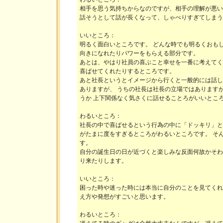
相手を思う気持ちからなのですが、相手の理解が悪い
話そうとして話が長くなって、しゃべりすぎてしまう
いいところ：
明るく面白いところです。 どんな時でも明るくおも
向きになれたりパワーをもらえる部分です。
あとは、やはり社員の喜ぶこと幸せを一番に考えてく
喜ばせてくれたりするところです。
あと社長というとイメージから行くと一般的には話し
ありますが、 うちの社長は社長の立場ではあります
うか 上下関係なく気さくに話せることろがいいとこ
わるいところ：
社長の中で喜ばせるという行為の中に「ドッキリ」と
がたまに度をすぎるところがわるいところです。 そ
す。
自分の誕生日の日が近づくと楽しみな反面何故かそわ
り来たりします。
いいところ：
困った時や迷った時には本当に自分のことを見てくれ
え方や発想がすごいと思います。
わるいところ：