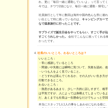
れ、更に「毎日一緒に通勤していいよ」って言ってく
今では、チワワ2頭になり、毎日一緒に通勤・帰宅し
社員旅行として年に数回は海外や国内色んな所に連れ
い出として特に残っているのは、
キャンピングカーで
なで温泉旅行に行ったことです。
サプライズで誕生日会をやってもらい、すごく手が込
すごくうれしかった。
会社でこんなに祝ってくれる
かったです。
社長のいいところ、わるいところは？
いいところ：
・常に感謝しているところ
・間違いや失敗には瞬時に気づいて、失敗を認め、改
・いつも人をよく見ていること。
・どうすれば喜んでくれるか、その人がいい生き方が
行動できるところ。
わるいところ：
・熱意があるあまり、少し一方的に話しすぎて、相手
は平気ですが、人によっては身構えてしまっているよ
だ、あくまでも社長は一生懸命なだけでちょっと空回
本当にスタッフ1人1人の事をしあわせになれる様に