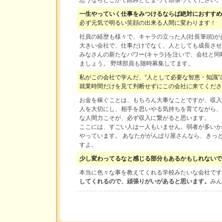
一生やっていく仕事をみつけるならば絶対におすすめ
必ず元気で明るい笑顔の出来る人間に変わります！
社員の経歴も様々で、キャラの立った人(社長筆頭)が
大きい会社で、仕事だけでなく、人としても成長させ
みなさんの新たなパワー(キャラ)を注いで、会社と
ましょう。 野球部員も随時募集してます。
私がこの会社で学んだ、“人として必要な智恵・知識”
就業時間だけを見て判断せずにこの会社に来てくださ
お金を稼ぐことは、もちろん大事なことですが、収入
人を大切にし、相手を思いやる気持ちを育てながら、
な人間力こそが、必ず収入に繋がると思います。
ここには、すごい人は一人もいません。弱者が多いか
やっています。 あなたががんぱり屋さんなら、きっ
すよ。
少し変わってるなと感じる部分もあるかもしれないで
本当に色々な事を教えてくれる学校みたいな会社です
してくれるので、頑張りがいがあると思います。
みん