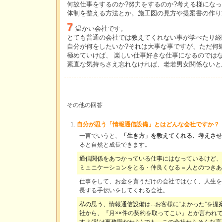
何故仕事をするのか?努力をするのか?考える様になっ
体制を整える方法とか。施工図の見方や提案書の作り
7
温かい会社です。
とても普通の会社では教えてくれない事が学べたり経
自分が何をしたいか?それは大事な事ですが、ただ何
極めていけば、 楽しい仕事好きな仕事になるのでは
素直な気持ちさえ忘れなければ、老若男女関係ないと
その他の回答
自分が思う「情報通信設備」とはどんな会社ですか？
一言でいうと、
「生き方」を教えてくれる、考えさせ
ると自然と成長できます。
通信関係をあつかっている仕事にはなっているけど、
ミュニケーションをとる・仲良くなる＝人とのつきあ
仕事をして、お金を貰うだけの会社ではなく、人生を
長する手伝いをしてくれる会社。
私の思う、情報通信設備は...お客様に“よかった”を
社から、『月××件の契約を取ってこい』とか言われ
すよ(私は事務職だから) でも、この会社からそんな