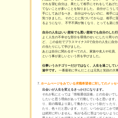
それを望む自分は、果たして相手にそれをしてあげた
てないことが多いことを知りました。 自分がこうし
手にしてあげるべき、 自分はやらないのに、相手に
気づきました。 そのことに気づいてからは、相手に
るようになり、 不平不満が無くなり、とっても楽に
自分の人生はいい意味でも悪い意味でも自分のした行
よく人生の不幸せな部分を環境のせいにしたり周りの
ど、 この会社でプラスマイナス0で自分の人生に自
の当たりにして学びました。
あとは自分に関わるすべての人、家族や友人や社員、
という事が楽しいという所を学びました。
仕事いうカテゴリーだけではなく、人生を過ごしてい
途中です。
一番最初に学んだことは元気と笑顔の大
ホームぺージをみている求職希望者に対してのメッセ
出会いが人生を変えるきっかけになります。
それが私にとっては「情報通信設備」との出会いでし
したいと思う理由があって行動していると思います。
り、前の職場より楽して働きたいという欲だっ たり
たり、色々だと思います。 ただ、いつかはどこかで
は絶対に叶いません。 転がる石に苔はつかないよう
思うならどこかで踏みとどまって頑張ってください。