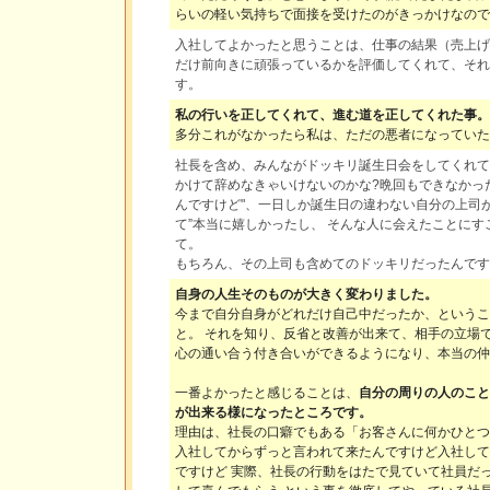
らいの軽い気持ちで面接を受けたのがきっかけなので
入社してよかったと思うことは、仕事の結果（売上げ
だけ前向きに頑張っているかを評価してくれて、それ
す。
私の行いを正してくれて、進む道を正してくれた事。
多分これがなかったら私は、ただの悪者になっていた
社長を含め、みんながドッキリ誕生日会をしてくれて
かけて辞めなきゃいけないのかな?晩回もできなかった
んですけど"、一日しか誕生日の違わない自分の上司
て”本当に嬉しかったし、 そんな人に会えたことに
て。
もちろん、その上司も含めてのドッキリだったんですけ
自身の人生そのものが大きく変わりました。
今まで自分自身がどれだけ自己中だったか、というこ
と。 それを知り、反省と改善が出来て、相手の立場
心の通い合う付き合いができるようになり、本当の仲
一番よかったと感じることは、
自分の周りの人のこと
が出来る様になったところです。
理由は、社長の口癖でもある「お客さんに何かひとつ
入社してからずっと言われて来たんですけど入社して
ですけど 実際、社長の行動をはたで見ていて社員だ