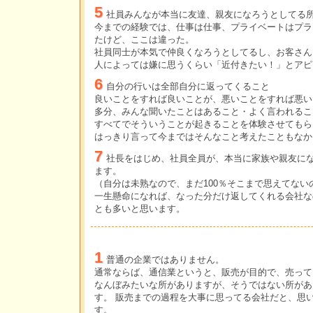
5
社員みんなが本当に友達、親友になろうとしてる
今までの経験では、仕事は仕事、プライベートはプラ
たけど、ここは違った。
社員同士が本気で仲良くなろうとしてるし、お客さん
人によっては嫌に思うくらい「近付きたい！」とアピ
6
自分の行いは全部自分に返ってくること
良いことをすれば良いことが、悪いことをすれば悪い
多分、みんな聞いたことはあること・よく言われるこ
すべてでそういうことが起きることを体験させてもら
はっきり言って今まではそんなこと考えたこともなか
7
社長をはじめ、社員全員が、本当に家族や親友に
ます。
（自分は未熟なので、まだ100％そこまで思えてな
一生懸命になれば、なった分だけ返してくれる会社な
とも多いと思います。
1
普通の企業ではありません。
通常ならば、通信業というと、販売が目的で、売って
なんぼみたいな所がありますが、そうではない所があ
す。 販売までの過程を大事に思ってる会社だと、思
す。