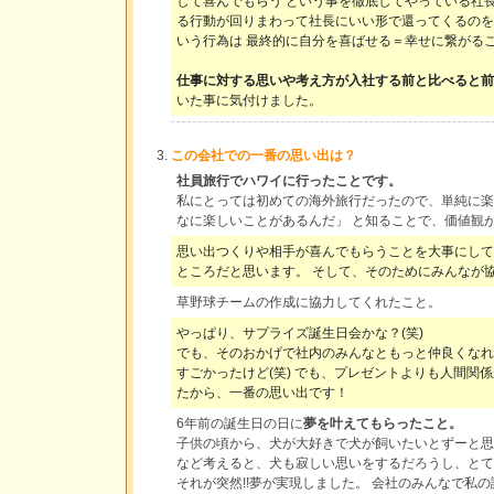
して喜んでもらう という事を徹底してやっている社
る行動が回りまわって社長にいい形で還ってくるのを
いう行為は 最終的に自分を喜ばせる＝幸せに繋がる
仕事に対する思いや考え方が入社する前と比べると前
いた事に気付けました。
この会社での一番の思い出は？
社員旅行でハワイに行ったことです。
私にとっては初めての海外旅行だったので、単純に楽
なに楽しいことがあるんだ」 と知ることで、価値観
思い出つくりや相手が喜んでもらうことを大事にして
ところだと思います。 そして、そのためにみんなが
草野球チームの作成に協力してくれたこと。
やっぱり、サプライズ誕生日会かな？(笑)
でも、そのおかげで社内のみんなともっと仲良くなれ
すごかったけど(笑) でも、プレゼントよりも人間関
たから、一番の思い出です！
6年前の誕生日の日に
夢を叶えてもらったこと。
子供の頃から、犬が大好きで犬が飼いたいとずーと思
など考えると、犬も寂しい思いをするだろうし、とて
それが突然!!夢が実現しました。 会社のみんなで私